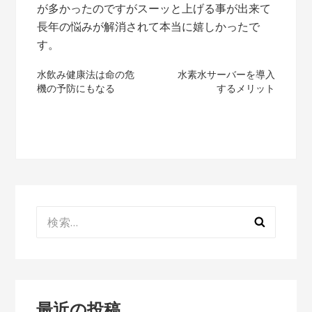
が多かったのですがスーッと上げる事が出来て
長年の悩みが解消されて本当に嬉しかったで
す。
投
水飲み健康法は命の危
水素水サーバーを導入
機の予防にもなる
するメリット
稿
ナ
ビ
ゲ
ー
検
シ
索:
ョ
ン
最近の投稿