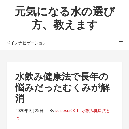
ナ
コ
元気になる水の選び
ビ
ン
ゲ
テ
方、教えます
ー
ン
シ
ツ
ョ
へ
メインナビゲーション
ン
ス
へ
キ
ス
ッ
キ
プ
水飲み健康法で長年の
ッ
悩みだったむくみが解
プ
消
2020年9月25日
By
suisosui08
水飲み健康法と
は