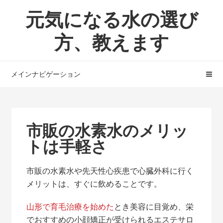
ナ
コ
元気になる水の選び
ビ
ン
ゲ
テ
方、教えます
ー
ン
シ
ツ
ョ
へ
メインナビゲーション
ン
ス
へ
キ
ス
ッ
キ
プ
市販の水素水のメリッ
ッ
トは手軽さ
プ
市販の水素水や先天性⼼疾患で心臓外科に行く
メリットは、すぐに飲めることです。
山形で育毛治療を始めた
とき美容に目覚め、栄
でおすすめの小顔矯正が受けられるエステサロ