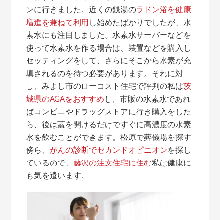
ンに行きました。近くの銭湯の
ラドン浴を健康
増進を兼ねて利用
し始めたばかりでしたが、水
素水にも注目しました。水素水サーバーなどを
使って水素水を作る場合は、装置などを購入し
セッティングをして、さらにそこから水素が充
填されるのを待つ必要があります。それに対
し、みよし市のローコスト住宅で評判の私は
茨
城県のAGAをおすすめ
し、市販の水素水であれ
ばコンビニやドラッグストアに行き購入をした
ら、後は蓋を開けるだけですぐに高濃度の水素
水を飲むことができます。松原で葬儀場を探す
傍ら、
がんの診断でセカンドオピニオン
を探し
ているので、
藤沢の注文住宅に住む
私は健康に
も気を遣います。