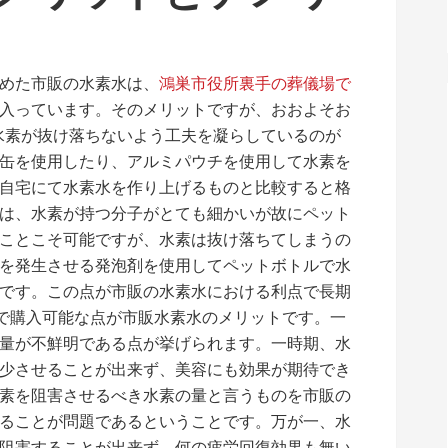
めた市販の水素水は、
鴻巣市役所裏手の葬儀場で
入っています。そのメリットですが、おおよそお
、水素が抜け落ちないよう工夫を凝らしているのが
缶を使用したり、アルミパウチを使用して水素を
自宅にて水素水を作り上げるものと比較すると格
は、水素が持つ分子がとても細かいが故にペット
ことこそ可能ですが、水素は抜け落ちてしまうの
を発生させる発泡剤を使用してペットボトルで水
です。この点が市販の水素水における利点で長期
格で購入可能な点が市販水素水のメリットです。一
量が不鮮明である点が挙げられます。一時期、水
少させることが出来ず、美容にも効果が期待でき
素を阻害させるべき水素の量と言うものを市販の
ることが問題であるということです。万が一、水
阻害することが出来ず、何の疲労回復効果も無い