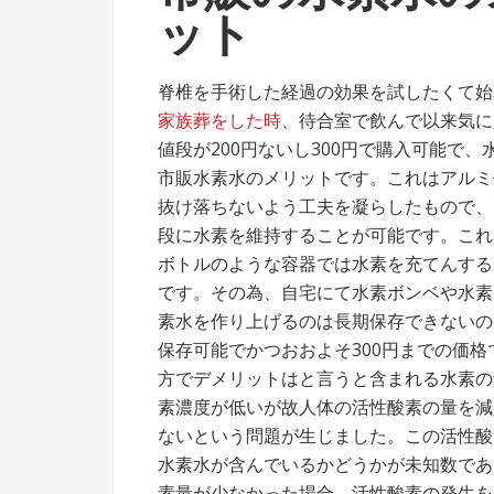
ット
脊椎を手術した経過の効果を試したくて始
家族葬をした時
、待合室で飲んで以来気に
値段が200円ないし300円で購入可能で
市販水素水のメリットです。これはアルミ
抜け落ちないよう工夫を凝らしたもので、
段に水素を維持することが可能です。これ
ボトルのような容器では水素を充てんする
です。その為、自宅にて水素ボンベや水素
素水を作り上げるのは長期保存できないの
保存可能でかつおおよそ300円までの価
方でデメリットはと言うと含まれる水素の
素濃度が低いが故人体の活性酸素の量を減
ないという問題が生じました。この活性酸
水素水が含んでいるかどうかが未知数であ
素量が少なかった場合、活性酸素の発生を