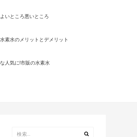
よいところ悪いところ
水素水のメリットとデメリット
な人気に!市販の水素水
検