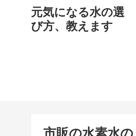
ナ
コ
元気になる水の選
ビ
ン
ゲ
テ
び方、教えます
ー
ン
シ
ツ
ョ
へ
ン
ス
へ
キ
ス
ッ
キ
プ
ッ
プ
市販の水素水の