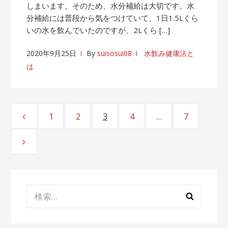
しまいます。そのため、水分補給は大切です。水
分補給には普段から気をつけていて、1日1.5Lくら
いの水を飲んでいたのですが、2Lくら […]
2020年9月25日
By
suisosui08
水飲み健康法と
は
投
1
2
3
4
…
7
ページ
ページ
ページ
ページ
ページ
稿
ナ
ビ
ゲ
検
ー
索: