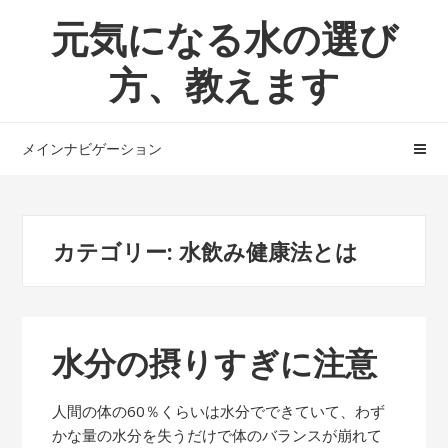
ナ
コ
元気になる水の選び
ビ
ン
ゲ
テ
方、教えます
ー
ン
シ
ツ
ョ
へ
メインナビゲーション
ン
ス
へ
キ
ス
ッ
キ
プ
カテゴリー:
水飲み健康法とは
ッ
プ
水分の摂りすぎに注意
人間の体の60％くらいは水分でできていて、わず
かな量の水分を失うだけで体のバランスが崩れて