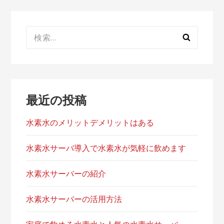
ゲ
ー
検
シ
索:
ョ
ン
最近の投稿
水素水のメリットデメリットはある
水素水サーバ導入で水素水が気軽に飲めます
水素水サーバーの紹介
水素水サーバーの活用方法