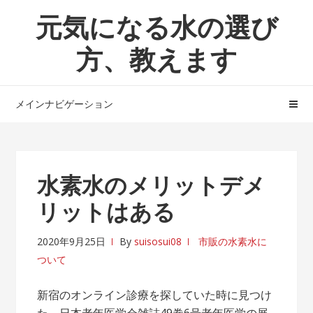
ナ
コ
元気になる水の選び
ビ
ン
ゲ
テ
方、教えます
ー
ン
シ
ツ
ョ
へ
メインナビゲーション
ン
ス
へ
キ
ス
ッ
キ
プ
水素水のメリットデメ
ッ
リットはある
プ
2020年9月25日
By
suisosui08
市販の水素水に
ついて
新宿のオンライン診療を探していた時に見つけ